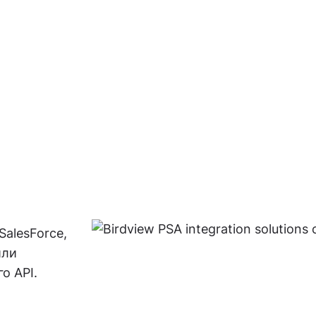
SalesForce,
или
о API.