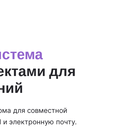
истема
ектами для
ний
фома для совместной
l и электронную почту.